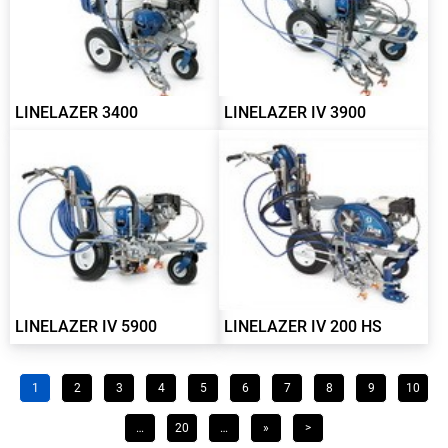
LINELAZER 3400
LINELAZER IV 3900
LINELAZER IV 5900
LINELAZER IV 200 HS
1
2
3
4
5
6
7
8
9
10
…
20
…
»
>