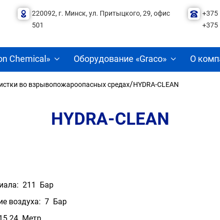
220092, г. Минск, ул. Притыцкого, 29, офис
+375 
501
+375 
on Chemical»
Оборудование «Graco»
О комп
/
истки во взрывопожароопасных средах
HYDRA-CLEAN
HYDRA-CLEAN
иала: 211 Бар
е воздуха: 7 Бар
15.24 Метр